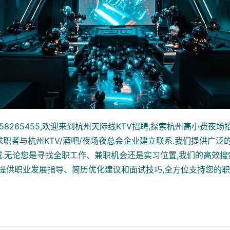
8265455,欢迎来到杭州天际线KTV招聘,探索杭州高小费夜场招
聘求职者与杭州KTV/酒吧/夜场夜总会企业建立联系.我们提供广泛
.无论您是寻找全职工作、兼职机会还是实习位置,我们的高效
还提供职业发展指导、简历优化建议和面试技巧,全方位支持您的职