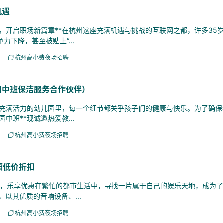
机遇
开启职场新篇章**在杭州这座充满机遇与挑战的互联网之都，许多35
力下降，甚至被贴上“...
杭州高小费夜场招聘
园中班保洁服务合作伙伴）
充满活力的幼儿园里，每一个细节都关乎孩子们的健康与快乐。为了确保我
中班**现诚邀热爱教...
杭州高小费夜场招聘
厢低价折扣
乐，乐享优惠在繁忙的都市生活中，寻找一片属于自己的娱乐天地，成为
以其优质的音响设备、...
杭州高小费夜场招聘