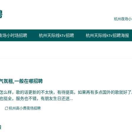
杭州夜场小
夜场小时场招聘
杭州天际线ktv招聘
杭州天际线ktv招聘海报
气氛租,一般在哪招聘
么样，歌的话更新的不太快，有待提高，如果再有多点国外的歌就好了
挺全，服务也不错，有朋友生日还送...
杭州高小费夜场招聘
袭