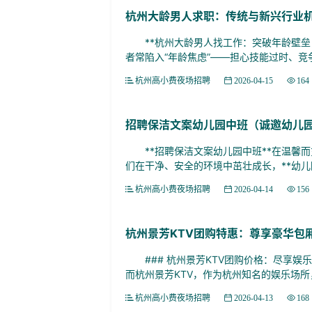
杭州大龄男人求职：传统与新兴行业
**杭州大龄男人找工作：突破年龄壁垒，
者常陷入“年龄焦虑”——担心技能过时、竞争
杭州高小费夜场招聘
2026-04-15
164
招聘保洁文案幼儿园中班（诚邀幼儿
**招聘保洁文案幼儿园中班**在温馨而
们在干净、安全的环境中茁壮成长，**幼儿园
杭州高小费夜场招聘
2026-04-14
156
杭州景芳KTV团购特惠：尊享豪华包
### 杭州景芳KTV团购价格：尽享娱
而杭州景芳KTV，作为杭州知名的娱乐场所，
杭州高小费夜场招聘
2026-04-13
168