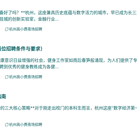
好了吗？**杭州，这座兼具历史底蕴与数字活力的城市，早已成为长三
城的创新实验室，金融行业...
杭州高小费夜场招聘
岗位招聘条件与要求）
康意识日益增强的社会，健身工作室如雨后春笋般涌现，为人们提供了
到优秀的健身教练成为各健...
杭州高小费夜场招聘
指南
r的三大核心策略**对于刚走出校门的本科生而言，杭州这座"数字经济第
杭州高小费夜场招聘