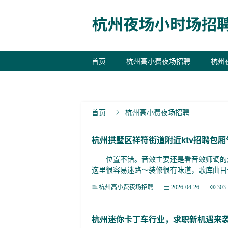
首页
杭州高小费夜场招聘
杭州
联系我们
首页
杭州高小费夜场招聘

杭州拱墅区祥符街道附近ktv招聘包厢
位置不错。音效主要还是看音效师调的怎
这里很容易迷路～装修很有味道，歌库曲目也
杭州高小费夜场招聘
2026-04-26
303
杭州迷你卡丁车行业，求职新机遇来