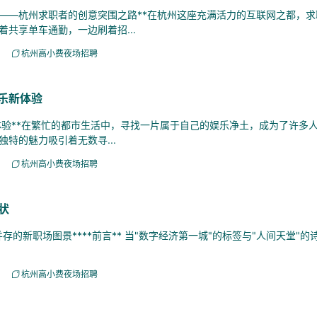
—杭州求职者的创意突围之路**在杭州这座充满活力的互联网之都，求
共享单车通勤，一边刷着招...
杭州高小费夜场招聘
娱乐新体验
体验**在繁忙的都市生活中，寻找一片属于自己的娱乐净土，成为了许多
特的魅力吸引着无数寻...
杭州高小费夜场招聘
状
的新职场图景****前言** 当"数字经济第一城"的标签与"人间天堂"
杭州高小费夜场招聘