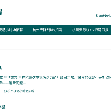
杭州夜场小
夜场小时场招聘
杭州天际线ktv招聘
杭州天际线ktv招聘海报
遇
****前言** 在杭州这座充满活力的互联网之都，16岁的你是否既期待
……这些问题...
杭州夜场小时场招聘
体验