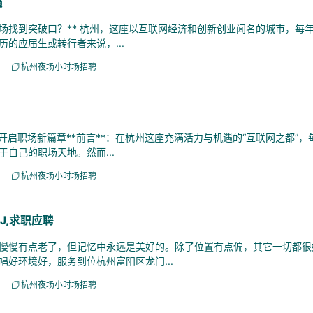
遇
找到突破口？** 杭州，这座以互联网经济和创新创业闻名的城市，每
的应届生或转行者来说，...
杭州夜场小时场招聘
启职场新篇章**前言**：在杭州这座充满活力与机遇的“互联网之都”，
自己的职场天地。然而...
杭州夜场小时场招聘
J,求职应聘
慢有点老了，但记忆中永远是美好的。除了位置有点偏，其它一切都很
好环境好，服务到位杭州富阳区龙门...
杭州夜场小时场招聘