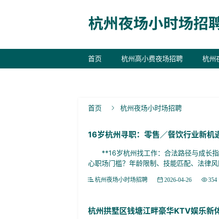
首页
杭州高小费夜场招聘
杭州
联系我们
首页
杭州夜场小时场招聘

16岁杭州寻职：零售／餐饮行业新机
**16岁杭州找工作：合法路径与成长指南
心职场门槛？年龄限制、技能匹配、法律风险
杭州夜场小时场招聘
2026-04-26
354
杭州拱墅区钱塘江畔豪华KTV娱乐新