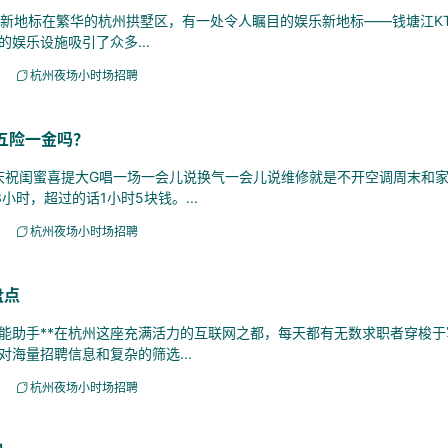
新地标在繁华的杭州拱墅区，有一处令人瞩目的娱乐新地标——钱塘江KT
娱乐设施吸引了众多...
杭州夜场小时场招聘
五险一金吗？
祝闺蜜喜提大G唱一场一会儿说换气一会儿说维修就是不开空调周末和
时，超过的话1小时5块钱。...
杭州夜场小时场招聘
盘点
助手**在杭州这座充满活力的互联网之都，每天都有无数求职者穿梭于
海量招聘信息和复杂的筛选...
杭州夜场小时场招聘