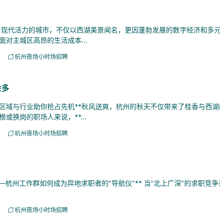
与现代活力的城市，不仅以西湖美景闻名，更因蓬勃发展的数字经济和多
对主城区高昂的生活成本...
杭州夜场小时场招聘
会多
域与行业助你抢占先机**秋风送爽，杭州的秋天不仅带来了桂香与西湖
换岗的职场人来说，**...
杭州夜场小时场招聘
杭州工作群如何成为异地求职者的"导航仪"** 当"北上广深"的求职竞
杭州夜场小时场招聘